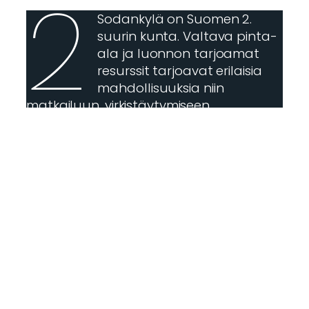
2
Sodankylä on Suomen 2.
suurin kunta. Valtava pinta-
ala ja luonnon tarjoamat
resurssit tarjoavat erilaisia
mahdollisuuksia niin
matkailuun, virkistäytymiseen,
palveluihin kuin erilaisiin tuotteisiin.
3
Sodankylä on kylien kunta.
Kylät kertovat tarinoita paitsi
oman kunnan myös koko
Lapin historiasta.
Sodankylässä on 29 erilaista
kylää.
Sodankylässä voit kokea