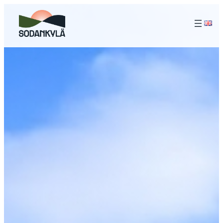
Siirry
sisältöön